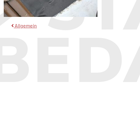
Beitragsnavigation
Allgemein