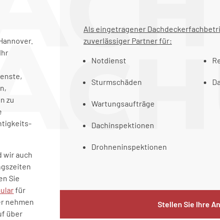
Als eingetragener Dachdeckerfachbetrie
Hannover.
zuverlässiger Partner für:
Ihr
Notdienst
R
enste,
Sturmschäden
Da
n,
n zu
Wartungsaufträge
e
htigkeits-
Dachinspektionen
Drohneninspektionen
d wir auch
ngszeiten
en Sie
ular
für
er nehmen
Stellen Sie Ihre A
uf über