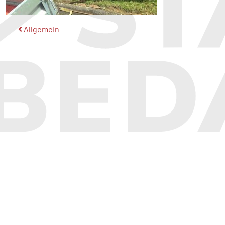
Beitragsnavigation
Allgemein