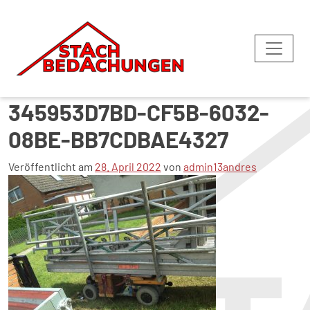
foto-19-07-12-12-25-
345953D7BD-CF5B-6032-
08BE-BB7CDBAE4327
Veröffentlicht am
28. April 2022
von
admin13andres