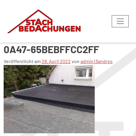
023A64EBA27-ED26-E0E5-
0A47-65BEBFFCC2FF
Veröffentlicht am
28. April 2022
von
admin13andres