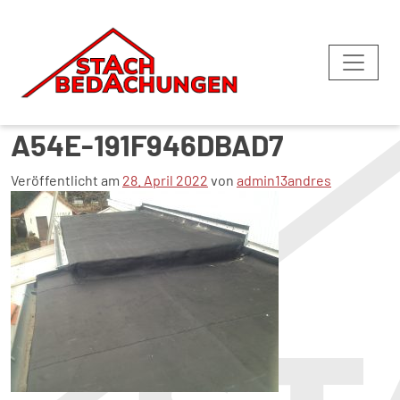
023-34ED33890-6403-19B7-
A54E-191F946DBAD7
Veröffentlicht am
28. April 2022
von
admin13andres