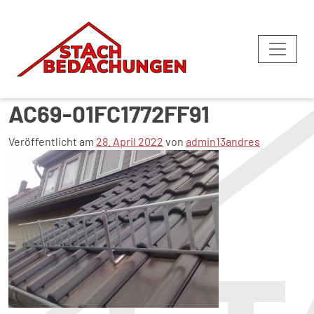
006-27DFE6AAE-8629-1163-
AC69-01FC1772FF91
Veröffentlicht am
28. April 2022
von
admin13andres